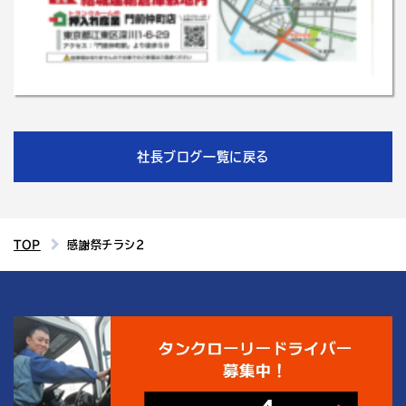
社長ブログ一覧に戻る
TOP
感謝祭チラシ2
4
結城運輸倉庫の
つの魅力