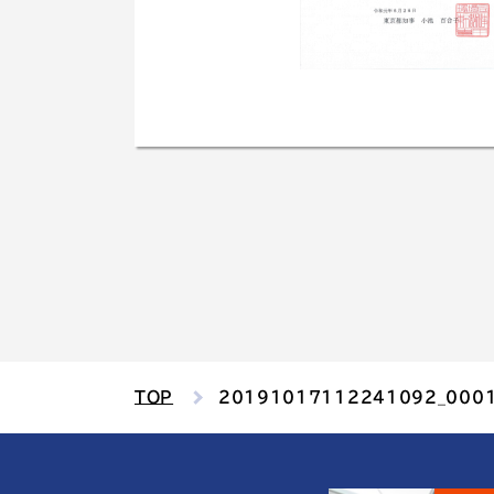
TOP
20191017112241092_000