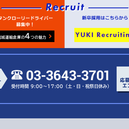
4
結城運輸倉庫の
つの魅力
応
ー
エ
受付時間 9:00～17:00（土・日・祝祭日休み）