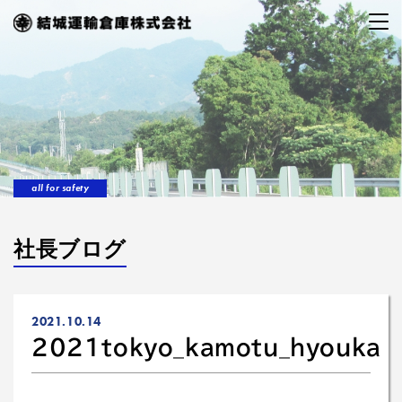
all for safety
社長ブログ
2021.10.14
2021tokyo_kamotu_hyouka