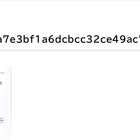
a7e3bf1a6dcbcc32ce49ac