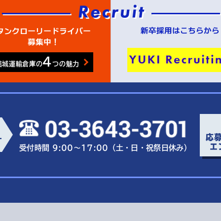
4
結城運輸倉庫の
つの魅力
応
ー
エ
受付時間 9:00～17:00（土・日・祝祭日休み）