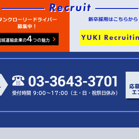
4
結城運輸倉庫の
つの魅力
応
ー
エ
受付時間 9:00～17:00（土・日・祝祭日休み）