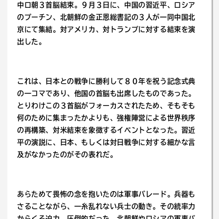
中ロ朝３首脳結束。９月３日に、中国の習近平、ロシア
のプーチン、北朝鮮の金正恩総書記の３人が一同中国北
京にて集結。対アメリカ、対トランプに対する結束を演
出した。
これは、日本との戦争に勝利して８０年を祝う記念式典
の一コマであり、他国の首脳も出席したものであった。
とりわけこの３首脳がフォーカスされたため、そもそも
何のために集まったかよりも、強権陣営による世界秩序
の再構築、対米結束を象徴するイベントとなった。習近
平の演説に、日本、もしくは対日戦争に対する細かな言
及がなかったのがその表れだ。
あらためて畏怖の念を抱いたのは軍事パレード。兵器も
さることながら、一糸乱れない兵士の動き。その統率力
からくる迫力。圧倒的だった。北朝鮮やロシアの軍事パ