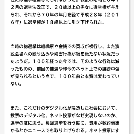
２月の選挙法改正で、２０歳以上の男女に選挙権が与え
られ、それから７０年の年月を経て平成２８年（２０１
６年）に選挙権が１８歳以上に引き下げられた。
当時の総選挙は組織票や金銭での買収が横行し、また演
説会場への殴り込みや妨害行為が後を絶たない状況だっ
たようだ。１００年経った今では、そのような行為は減
ったものの、前回の補選や昨今のネット上での誹謗中傷
が見られるという点で、１００年前と本質は変わってい
ない。
また、これだけのデジタル化が浸透した社会において、
投票のデジタル化、ネット投票がなぜ実現しないのか、
選挙の度に思う。毎回選挙を行う度に、費用が数約億掛
かるとかニュースでも取り上げられる。ネット投票にす