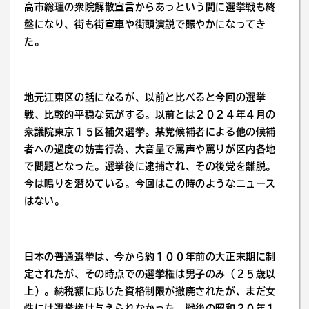
高市総理の衆院解散宣言からあっという間に選挙戦も終
盤になり、街も街宣車や街頭演説で賑やかになってき
た。
地元江東区の話になるが、以前と比べると今回の選挙
戦、比較的平穏な気がする。以前とは２０２４年４月の
衆議院東京１５区補欠選挙。某党候補者による他の候補
者への過度の妨害行為、大音量で罵声や罵りが区内各地
で問題となった。選挙後に逮捕され、その後党を離脱。
今は鳴りを潜めている。今回はこの時のようなニュース
はない。
日本の普通選挙は、今から約１００年前の大正末期に制
定されたが、その時点での選挙権は男子のみ（２５歳以
上）。納税額に応じた資格制限が撤廃されたが、まだ女
性には選挙権は与えられなかった。戦後の昭和２０年１