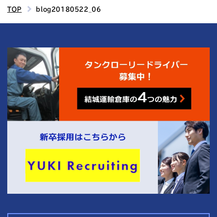
TOP
blog20180522_06
4
結城運輸倉庫の
つの魅力