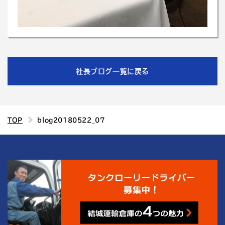
社長ブログ一覧に戻る
TOP
blog20180522_07
4
結城運輸倉庫の
つの魅力