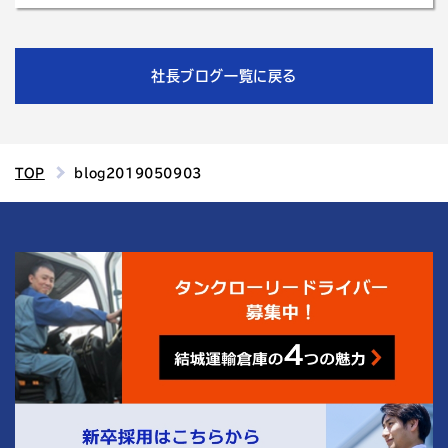
社長ブログ一覧に戻る
TOP
blog2019050903
4
結城運輸倉庫の
つの魅力