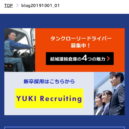
TOP
blog20191001_01
4
結城運輸倉庫の
つの魅力