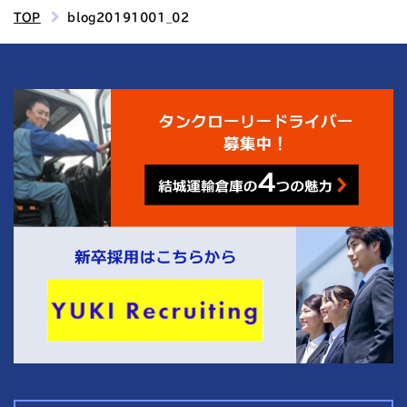
TOP
blog20191001_02
4
結城運輸倉庫の
つの魅力