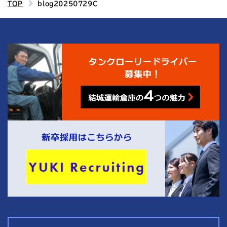
TOP
blog20250729C
4
結城運輸倉庫の
つの魅力