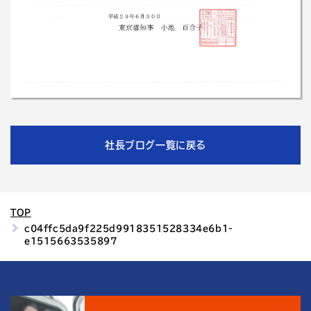
社長ブログ一覧に戻る
TOP
c04ffc5da9f225d9918351528334e6b1-
e1515663535897
4
結城運輸倉庫の
つの魅力