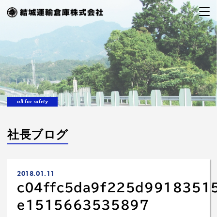
all for safety
社長ブログ
2018.01.11
c04ffc5da9f225d9918351
e1515663535897