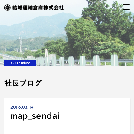
all for safety
社長ブログ
2016.03.14
map_sendai