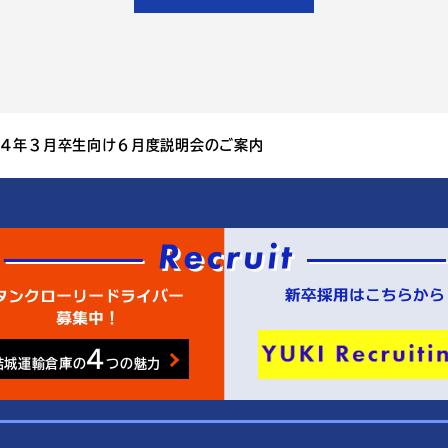
２４年３月卒生向け６月度説明会のご案内
4
結城運輸倉庫の
つの魅力