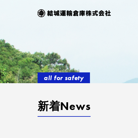
all for safety
新着News