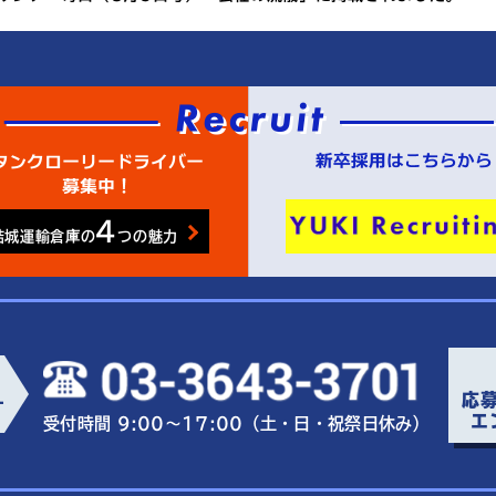
4
結城運輸倉庫の
つの魅力
応
ー
エ
受付時間 9:00～17:00（土・日・祝祭日休み）