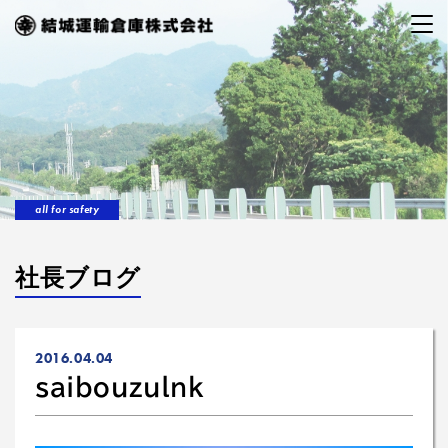
all for safety
社長ブログ
2016.04.04
saibouzulnk