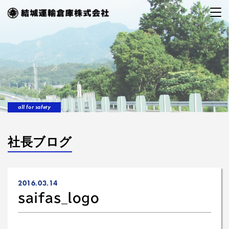
all for safety
社長ブログ
2016.03.14
saifas_logo