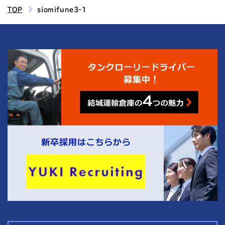
TOP
siomifune3-1
4
結城運輸倉庫の
つの魅力