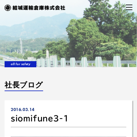
all for safety
社長ブログ
2016.03.14
siomifune3-1