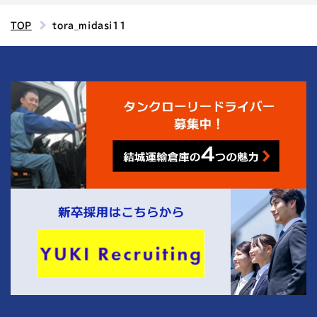
TOP
tora_midasi11
4
結城運輸倉庫の
つの魅力