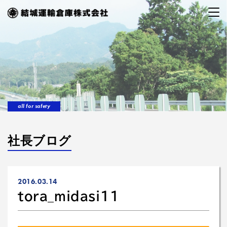
all for safety
社長ブログ
2016.03.14
tora_midasi11