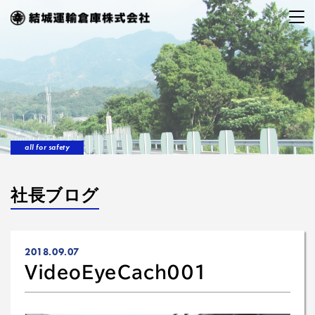
all for safety
社長ブログ
2018.09.07
VideoEyeCach001