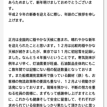
あらためまして、新年明けましておめでとうございま
す。
平成２９年の新春を迎えるに際し、年頭のご挨拶を申し
上げます。
正月は全国的に穏やかな天候に恵まれ、晴れやかな新年
を迎えられたことと思います。１２月は比較的穏やかな
天候が続きましたが、東京では１１月に初冠雪を記録し
ました。なんと５４年振りということです。寒気到来が
例年より早く、灯油需要が旺盛、石油製品全体的にもこ
こ数年間では記憶にない程の配送数量となっておりま
す。また船橋潮見営業所で扱っている鋼材（鉄）も、お
客様の物流政策等の要因も重なり、１２月より荷動きが
活発になっております。現場を預かり、不断の努力を重
ねる社員の皆様に、まずもって感謝申し上げますととも
に、これからも健康そして安全に留意して、それぞれが
求められている役割をしっかり果たして頂きたいと思っ