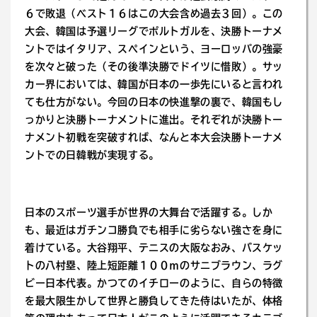
６で敗退（ベスト１６はこの大会含め過去３回）。この
大会、韓国は予選リーグでポルトガルを、決勝トーナメ
ントではイタリア、スペインという、ヨーロッパの強豪
を次々と破った（その後準決勝でドイツに惜敗）。サッ
カー界においては、韓国が日本の一歩先にいると言われ
ても仕方がない。今回の日本の快進撃の裏で、韓国もし
っかりと決勝トーナメントに進出。それぞれが決勝トー
ナメント初戦を突破すれば、なんと本大会決勝トーナメ
ントでの日韓戦が実現する。
日本のスポーツ選手が世界の大舞台で活躍する。しか
も、最近はガチンコ勝負でも相手に劣らない強さを身に
着けている。大谷翔平、テニスの大阪なおみ、バスケッ
トの八村塁、陸上短距離１００ｍのサニブラウン、ラグ
ビー日本代表。かつてのイチローのように、自らの特徴
を最大限生かして世界と勝負してきた侍はいたが、体格