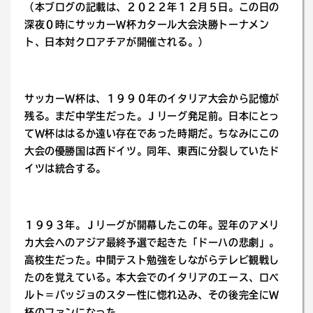
（本ブログの記載は、２０２２年１２月５日。この日の
深夜０時にサッカーW杯カタール大会決勝トーナメン
ト、日本対クロアチアが開催される。）
サッカーW杯は、１９９０年のイタリア大会から記憶が
残る。まだ中学生だった。Ｊリーグ発足前。日本にとっ
てW杯ははるか遠い存在であった時期だ。ちなみにこの
大会の優勝国は西ドイツ。同年、東西に分裂していたド
イツは統合する。
１９９３年。Ｊリーグが開幕したこの年。翌年のアメリ
カ大会へのアジア最終予選で起きた「ドーハの悲劇」。
高校生だった。中間テスト勉強をしながらテレビ観戦し
たのを覚えている。本大会でのイタリアのエース、ロベ
ルト＝バッジョのスター性に惚れ込み、その後完全にＷ
杯のファンになった。